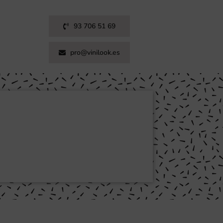
93 706 51 69
pro@vinilook.es