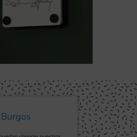
n Burgos
 puedan conocer nuestros