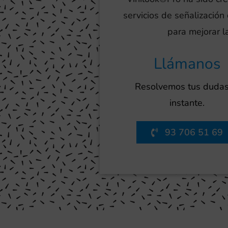
servicios de señalizació
para mejorar l
Llámanos
Resolvemos tus dudas
instante.
93 706 51 69