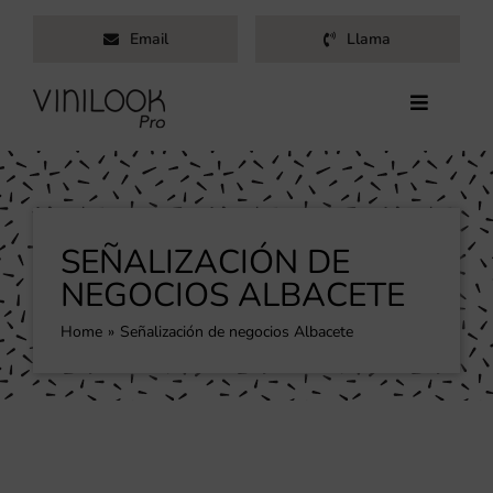
Saltar
Email
Llama
al
contenido
Toggle
Navigati
Inicio
Servicios
Productos
SEÑALIZACIÓN DE
Trabajos
NEGOCIOS ALBACETE
Nosotros
Home
Señalización de negocios Albacete
Blog
Contacto