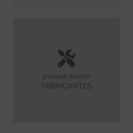
intermediarios.
o posibles errores derivados de
lo que nos permite evitar sobrecostes
cobertura integral de todo el proceso,
porque somos
Somos fabricantes
y ofrecemos una
FABRICANTES
FABRICACIÓN