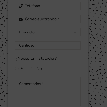
¿Necesita instalador?
Si
No