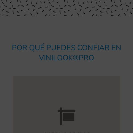
POR QUÉ PUEDES CONFIAR EN
VINILOOK®PRO
y de seguridad.
especializado en señalización funcional
servicio a cargo de un arquitecto
orientación de forma gratuita, un
valores diferenciales. Ofrecemos