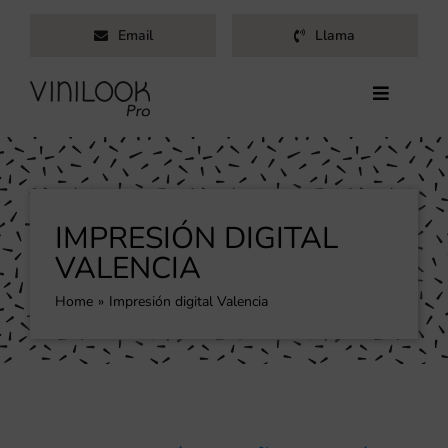
Saltar
Email
Llama
al
contenido
Toggle
Navigati
Inicio
Servicios
Productos
IMPRESIÓN DIGITAL
Trabajos
VALENCIA
Nosotros
Home
Impresión digital Valencia
Blog
Contacto