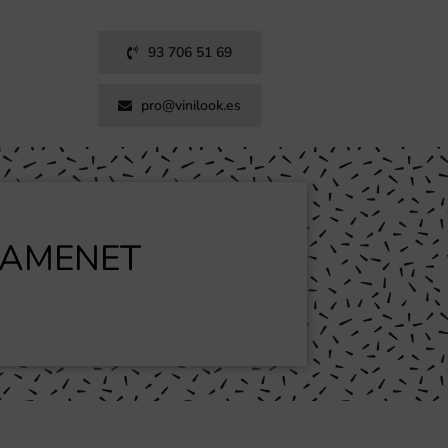
93 706 51 69
pro@vinilook.es
RAMENET