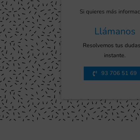
Si quieres más informac
Llámanos
Resolvemos tus dudas
instante.
93 706 51 69