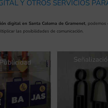
GITAL Y OTROS SERVICIOS PA
ión digital en Santa Coloma de Gramenet
, podemos 
tiplicar las posibilidades de comunicación.
Señalizaci
Publicidad
Publicidad
Identidad
Identidad