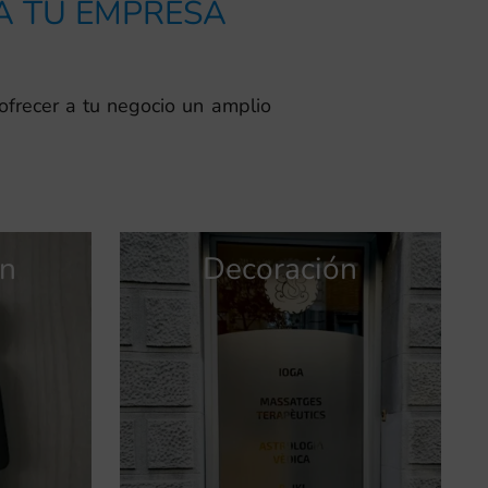
RA TU EMPRESA
ofrecer a tu negocio un amplio
ón
Señalización
Decoración
Publicidad