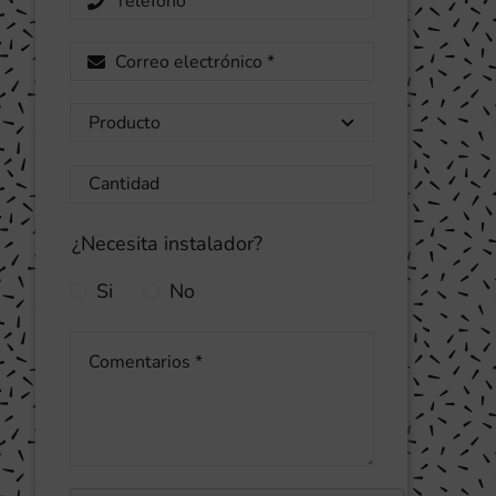
¿Necesita instalador?
Si
No