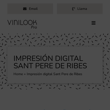
Saltar
Email
Llama
al
contenido
Toggle
Navigati
Inicio
Servicios
Productos
IMPRESIÓN DIGITAL
Trabajos
SANT PERE DE RIBES
Nosotros
Home
Impresión digital Sant Pere de Ribes
Blog
Contacto