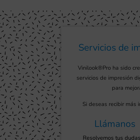
Servicios de i
Vinilook®Pro ha sido cr
servicios de impresión d
para mejora
Si deseas recibir más 
Llámanos
Resolvemos tus dudas