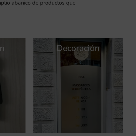
mplio abanico de productos que
ón
Publicidad
Señalización
Decoración