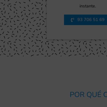
instante.
93 706 51 69
POR QUÉ C