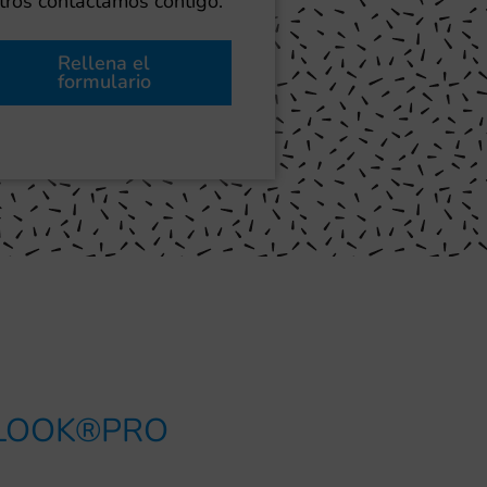
ros contactamos contigo.
Rellena el
formulario
NILOOK®PRO