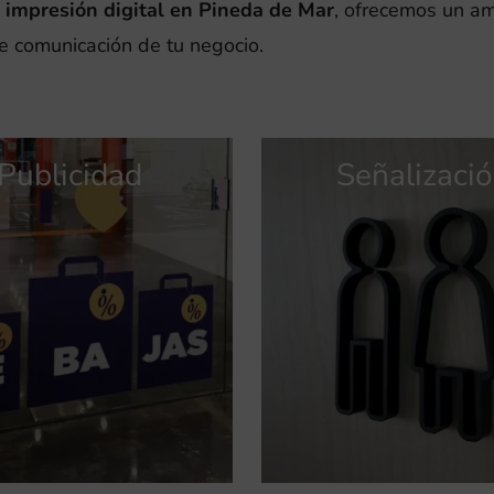
n
impresión digital en Pineda de Mar
, ofrecemos un a
de comunicación de tu negocio.
Publicidad
Publicidad
Señalizaci
Identidad
Identidad