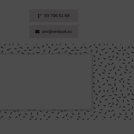
93 706 51 69
pro@vinilook.es