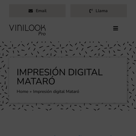
Saltar
Email
Llama
al
contenido
Toggle
Navigati
Inicio
Servicios
Productos
IMPRESIÓN DIGITAL
Trabajos
MATARÓ
Nosotros
Home
Impresión digital Mataró
Blog
Contacto