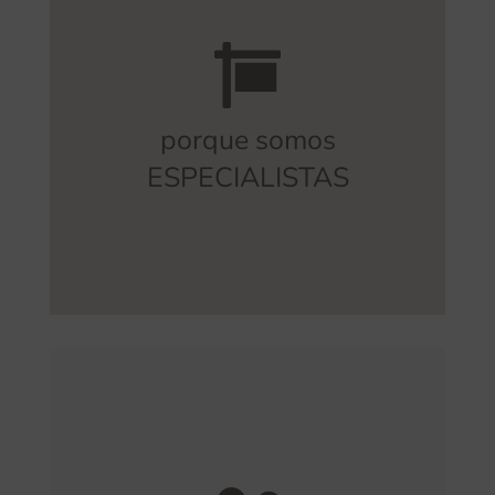
somos la mejor opción.
necesitas orientación para tu proyecto,
de nuestra empresa. Por eso, si
gratuito
. Este es un valor diferencial
se encarga de ofrecer asesoramiento
porque somos
señalización de seguridad y funcional
ESPECIALISTAS
Un arquitecto especializado en
en señalización
FLEXIBLE
Tenemos experiencia en llevar a cabo