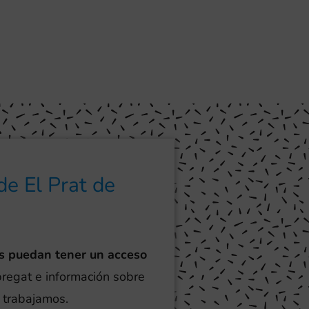
de El Prat de
s puedan tener un acceso
obregat e información sobre
e trabajamos.