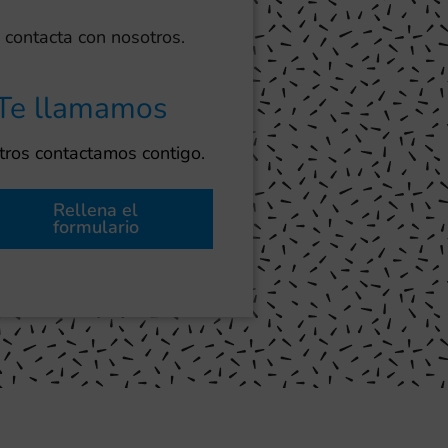
 contacta con nosotros.
Te llamamos
ros contactamos contigo.
Rellena el
formulario