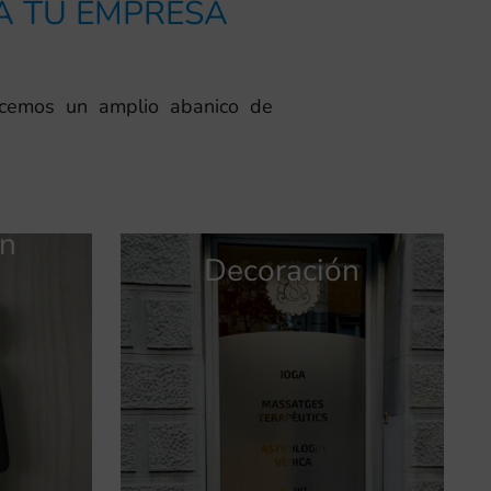
RA TU EMPRESA
ecemos un amplio abanico de
ón
Señalización
Publicidad
Decoración