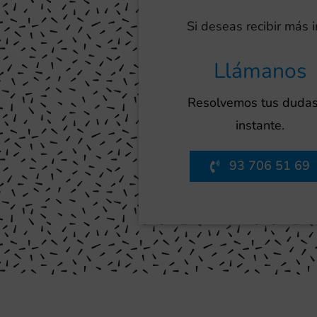
Si deseas recibir más 
Llámanos
Resolvemos tus dudas
instante.
93 706 51 69