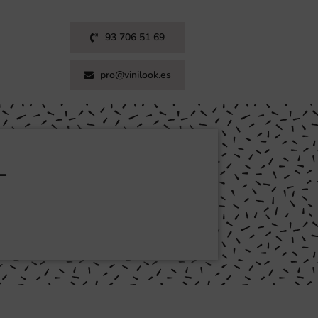
93 706 51 69
pro@vinilook.es
T