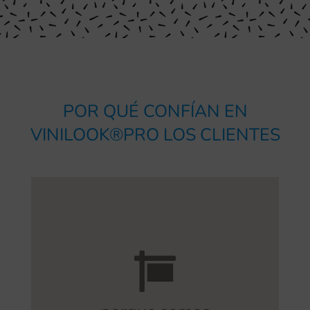
POR QUÉ CONFÍAN EN
VINILOOK®PRO LOS CLIENTES
y de seguridad.
especializado en señalización funcional
servicio a cargo de un arquitecto
orientación de forma gratuita, un
valores diferenciales. Ofrecemos