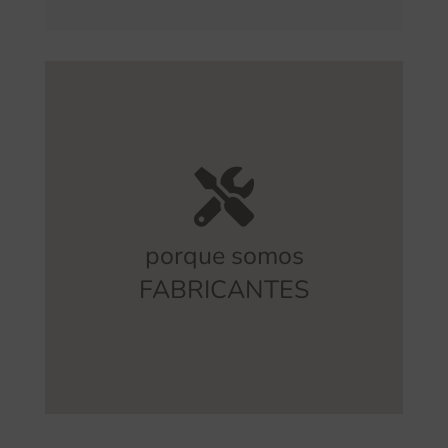
posibles derivados de intermediarios.
eliminar sobrecostes y evitar errores
procedimiento. Esto nos permite
una cobertura integral de todo el
porque somos
Fabricamos directamente
y ofrecemos
FABRICANTES
FABRICACIÓN