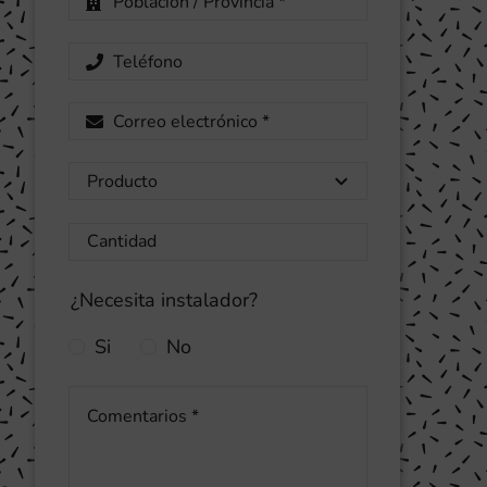
¿Necesita instalador?
Si
No