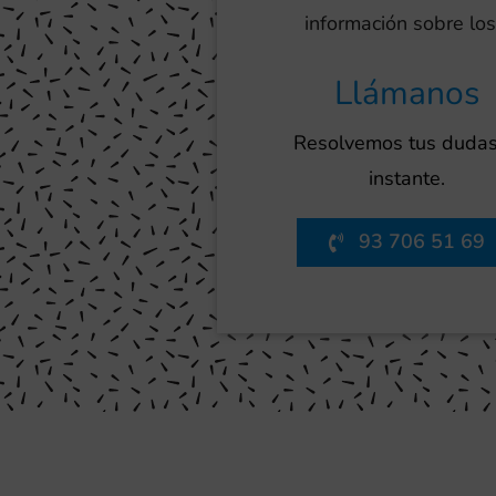
información sobre los
Llámanos
Resolvemos tus dudas
instante.
93 706 51 69