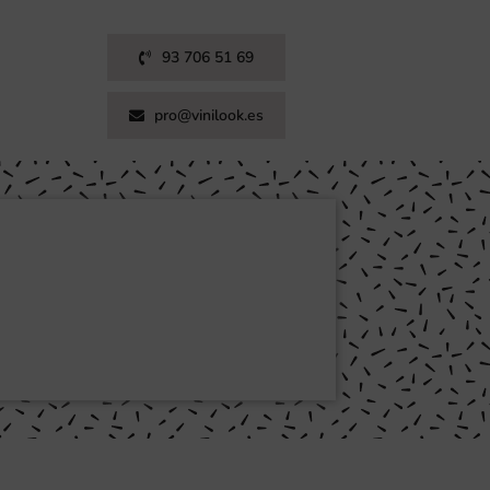
93 706 51 69
pro@vinilook.es