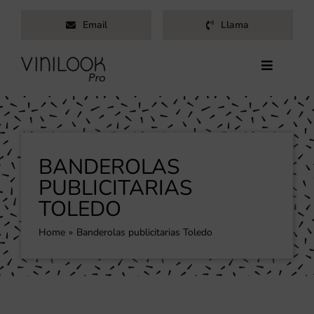
Saltar
Email
Llama
al
contenido
Toggle
Navigati
Inicio
Servicios
Productos
BANDEROLAS
Trabajos
PUBLICITARIAS
TOLEDO
Nosotros
Blog
Home
Banderolas publicitarias Toledo
Contacto