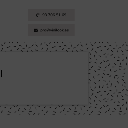
93 706 51 69
pro@vinilook.es
I