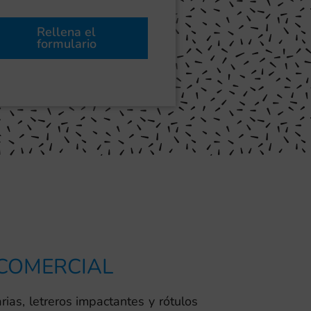
Rellena el
formulario
 COMERCIAL
ias, letreros impactantes y rótulos