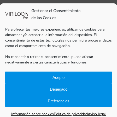
93 706 51 69
Gestionar el Consentimiento
pro@vinilook.es
de las Cookies
Para ofrecer las mejores experiencias, utilizamos cookies para
almacenar y/o acceder a la información del dispositivo. El
consentimiento de estas tecnologías nos permitirá procesar datos
como el comportamiento de navegación.
Vinilos decorativos en
vinilook.net
No consentir o retirar el consentimiento, puede afectar
negativamente a ciertas características y funciones.
Acepto
Denegado
Preferencias
Vinilook®Pro |
Aviso legal
|
Política de privacidad
|
Cookies
|
Vinilos para empresas
|
Diseño web: qualitystudio
Información sobre cookies
Política de privacidad
Aviso legal