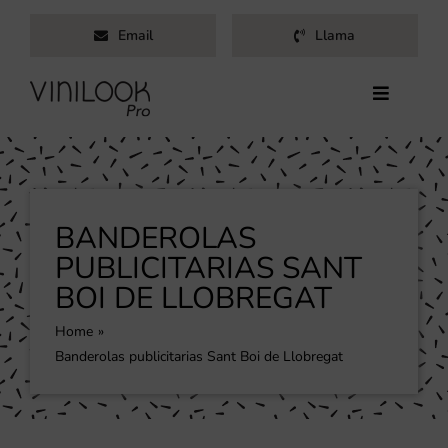
Saltar
Email
Llama
al
contenido
Toggle
Navigati
Inicio
Servicios
Productos
BANDEROLAS
Trabajos
PUBLICITARIAS SANT
BOI DE LLOBREGAT
Nosotros
Blog
Home
Banderolas publicitarias Sant Boi de Llobregat
Contacto