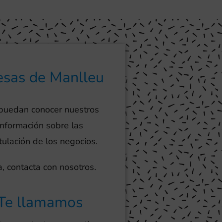
esas de Manlleu
 puedan conocer nuestros
información sobre las
tulación de los negocios.
, contacta con nosotros.
Te llamamos