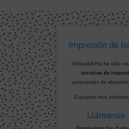
Impresión de ba
Vinilook®Pro ha sido cr
servicios de impres
propuestas de elementos 
Si quieres más informac
Llámanos
Resolvemos tus dudas