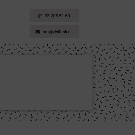
93 706 51 69
pro@vinilook.es