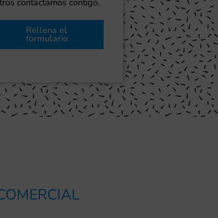
ros contactamos contigo.
Rellena el
formulario
 COMERCIAL