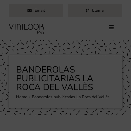
Saltar
Email
Llama
al
contenido
Toggle
Navigati
Inicio
Servicios
Productos
BANDEROLAS
Trabajos
PUBLICITARIAS LA
ROCA DEL VALLÈS
Nosotros
Blog
Home
Banderolas publicitarias La Roca del Vallès
Contacto