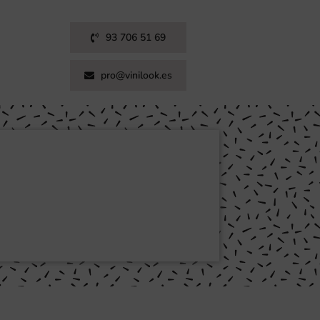
93 706 51 69
pro@vinilook.es