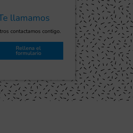
Te llamamos
ros contactamos contigo.
Rellena el
formulario