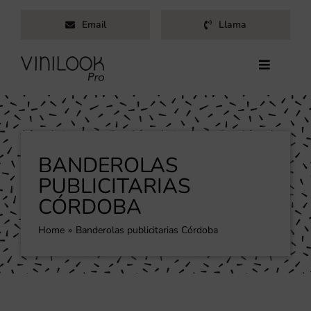
Saltar
Email
Llama
al
contenido
Toggle
Navigati
Inicio
Servicios
Productos
BANDEROLAS
Trabajos
PUBLICITARIAS
CÓRDOBA
Nosotros
Blog
Home
Banderolas publicitarias Córdoba
Contacto