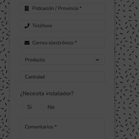
¿Necesita instalador?
Si
No