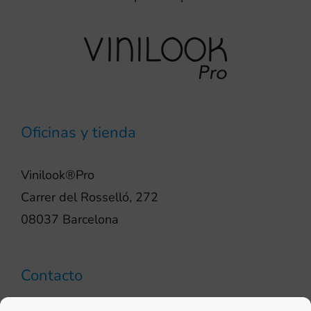
Oficinas y tienda
Vinilook®Pro
Carrer del Rosselló, 272
08037 Barcelona
Contacto
93 706 51 69