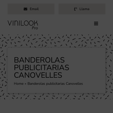
Saltar
Email
Llama
al
contenido
Toggle
Navigati
Inicio
Servicios
Productos
BANDEROLAS
Trabajos
PUBLICITARIAS
CANOVELLES
Nosotros
Blog
Home
Banderolas publicitarias Canovelles
Contacto